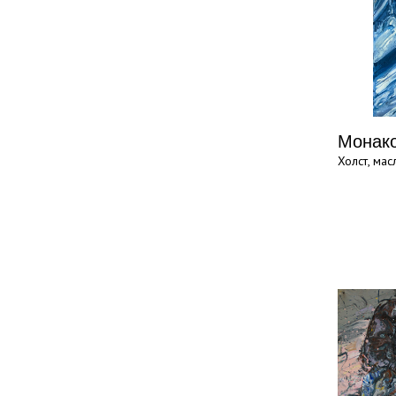
Монак
Холст, мас