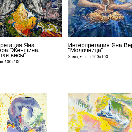
ретация Яна
Интерпретация Яна Ве
ера "Женщина,
"Молочница"
щая весы"
Холст, масло 100х100
сло 100х100